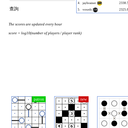
4.
jaybrainer
2338.
275
查詢
5.
vowels
2325.
216
The scores are updated every hour
score = log10(number of players / player rank)