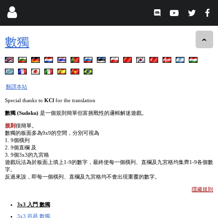
數獨
翻譯本站
Special thanks to
KCl
for the translation
數獨 (Sudoku)
是一個規則簡單但富挑戰性的邏輯解迷遊戲。
規則
很簡單。
數獨的板面多為9x9的空間，分別可視為
1. 9個橫列
2. 9個直欄 及
3. 9個3x3的九宮格
遊戲玩法為於板面上填上1-9的數字，最終使每一個橫列、直欄及九宮格均集齊1-9各個數
字。
反過來說，即每一個橫列、直欄及九宮格均不會出現重覆的數字。
隱藏規則
3x3 入門 數獨
3x3 容易 數獨