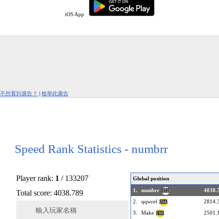
iOS App
不想看到廣告？
|
檢舉此廣告
Speed Rank Statistics - numbrr
Player rank:
1
/ 133207
Global position
1.
numbrr
4038.
322
Total score: 4038.789
2.
qqwref
2814.
266
輸入玩家名稱
3.
Make
2501.
286