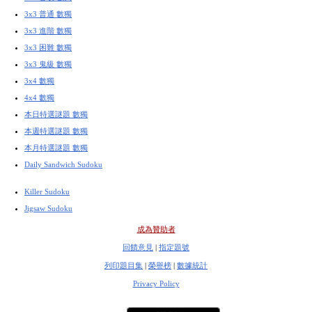
3x3 普通 數獨
3x3 進階 數獨
3x3 困難 數獨
3x3 鬼級 數獨
3x4 數獨
4x4 數獨
本日特選謎題 數獨
本週特選謎題 數獨
本月特選謎題 數獨
Daily Sandwich Sudoku
Killer Sudoku
Jigsaw Sudoku
成為贊助者
回饋意見
|
指定題號
列印題目集
|
榮譽榜
|
數據統計
Privacy Policy