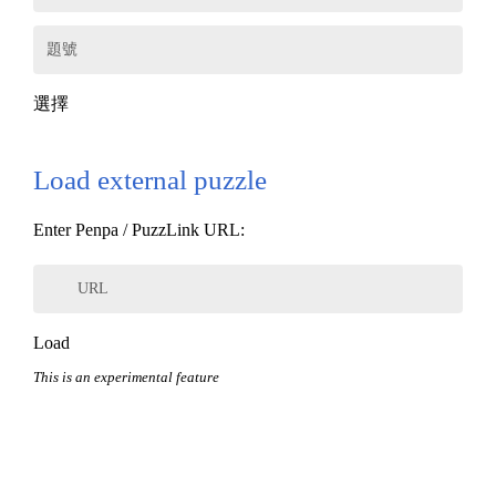
題號
選擇
Load external puzzle
Enter Penpa / PuzzLink URL:
URL
Load
This is an experimental feature