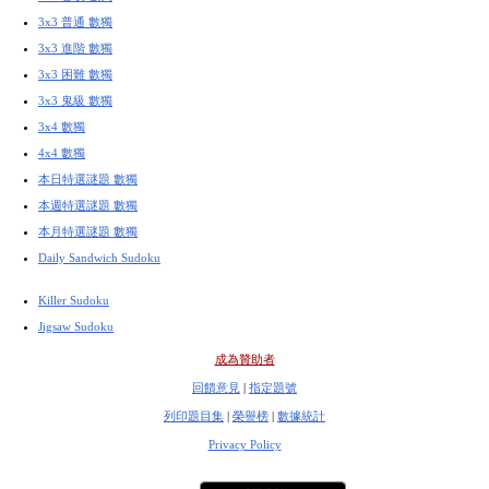
3x3 普通 數獨
3x3 進階 數獨
3x3 困難 數獨
3x3 鬼級 數獨
3x4 數獨
4x4 數獨
本日特選謎題 數獨
本週特選謎題 數獨
本月特選謎題 數獨
Daily Sandwich Sudoku
Killer Sudoku
Jigsaw Sudoku
成為贊助者
回饋意見
|
指定題號
列印題目集
|
榮譽榜
|
數據統計
Privacy Policy